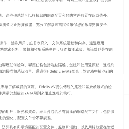
略。這些傳感器可以根據您的網絡配置和預防容差放置在線或帶外。
檢測引擎檢測並防止數據被盜。充分了解滲透嘗試並確保您的敏感數據安全。
，包括進程操作，登錄用戶，註冊表寫入，文件系統活動和內存。通過應用
enIOC格式來分析，警報和收集系統事件，從而檢測威脅。無論端點是在網
動響應任何檢測。響應任務包括端點隔離，創建和使用還原點，進程終
和系統清單。通過與Fidelis Elevate整合，對網絡中檢測到的
，因此您可以準確了解威脅的來源。 Fidelis AV提供傳統的簽證和基於啟發式的檢
用易於創建的YARA規則來阻止進程的執行。
您的用戶，服務和資產。結果是包含所有資產的網絡配置文件，包括服
發生的變化，配置文件會不斷調整。
。誘餌具有與環境匹配的配置文件，服務和活動，以及用於放置在附近