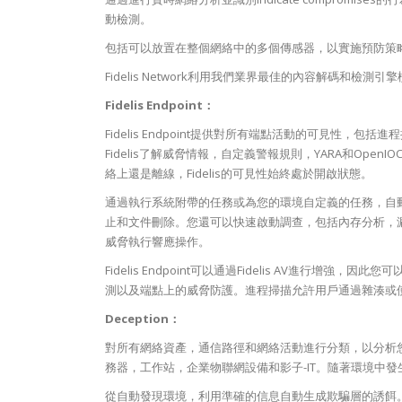
動檢測。
包括可以放置在整個網絡中的多個傳感器，以實施預防策
Fidelis Network利用我們業界最佳的內容解碼和
Fidelis Endpoint：
Fidelis Endpoint提供對所有端點活動的可見性
Fidelis了解威脅情報，自定義警報規則，YARA和Op
絡上還是離線，Fidelis的可見性始終處於開啟狀態。
通過執行系統附帶的任務或為您的環境自定義的任務，自
止和文件刪除。您還可以快速啟動調查，包括內存分析，漏洞掃描
威脅執行響應操作。
Fidelis Endpoint可以通過Fidelis AV進行增強
測以及端點上的威脅防護。進程掃描允許用戶通過雜湊或使
Deception：
對所有網絡資產，通信路徑和網絡活動進行分類，以分析
務器，工作站，企業物聯網設備和影子-IT。隨著環境中
從自動發現環境，利用準確的信息自動生成欺騙層的誘餌