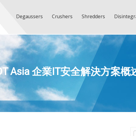
Degaussers
Crushers
Shredders
Disintegr
DT Asia 企業IT安全解決方案概
T