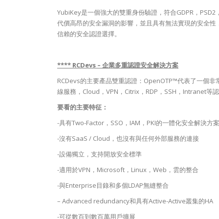
YubiKey是一個強大的雙重身份驗證，符合GDPR，PSD
代價高昂的安全漏洞的影響，並且具有無法實現的安全性，
信賴的安全認證選擇。
**** RCDevs – 企業多重認證安全解決方案
RCDevs的主要產品雙重認證：OpenOTP™代表了
線服務，Cloud，VPN，Citrix，RDP，SSH，Intranet等
要看的主要特征：
-具有Two-Factor，SSO，IAM，PKI的一體化安全解決方
-沒有SaaS / Cloud，也沒有與任何外部服務的連接
-設備獨立，支持開放安全標準
-適用於VPN，Microsoft，Linux，Web，雲的整合
-與Enterprise目錄和多個LDAP無縫整合
– Advanced redundancy和具有Active-Active叢集的HA
-可從數百到數百萬用戶擴展