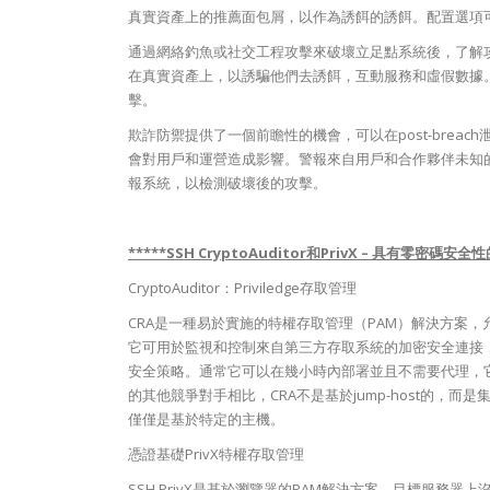
真實資產上的推薦面包屑，以作為誘餌的誘餌。配置選項
通過網絡釣魚或社交工程攻擊來破壞立足點系統後，了解
在真實資產上，以誘騙他們去誘餌，互動服務和虛假數據。轉
擊。
欺詐防禦提供了一個前瞻性的機會，可以在post-bre
會對用戶和運營造成影響。警報來自用戶和合作夥伴未知
報系統，以檢測破壞後的攻擊。
*****
SSH CryptoAuditor和PrivX – 具有零密碼
CryptoAuditor：Priviledge存取管理
CRA是一種易於實施的特權存取管理（PAM）解決方案
它可用於監視和控制來自第三方存取系統的加密安全連接，還可
安全策略。通常它可以在幾小時內部署並且不需要代理，它
的其他競爭對手相比，CRA不是基於jump-host的，
僅僅是基於特定的主機。
憑證基礎PrivX特權存取管理
SSH PrivX是基於瀏覽器的PAM解決方案。目標服