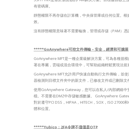
有密碼庫。
靜態權限不再存儲在計算機，中央保管庫或任何位置。根
效。
沒有靜態權限意味著不需要輪換，管理或存儲（PAM）憑證
*****GoAnywhere可控文件傳輸 – 安全，經濟和可擴展
GoAnywhere MFT是一種企業級解決方案，可為各
署在專屬，雲端或混合環境中，可幫助組織輕鬆實現法規
GoAnywhere MFT允許用戶快速自動執行文件傳輸
器檢測到目標文件夾中的新文件，已修改文件或已刪除文
使用GoAnywhere Gateway，您可以在私人/內部網絡
檔。不需要在DMZ中存儲敏感數據。 GoAnywhere 
對於遵守PCI DSS，HIPAA，HITECH，SOX，ISO
體和位置。
*****Yubico：2FA令牌不僅僅是OTP