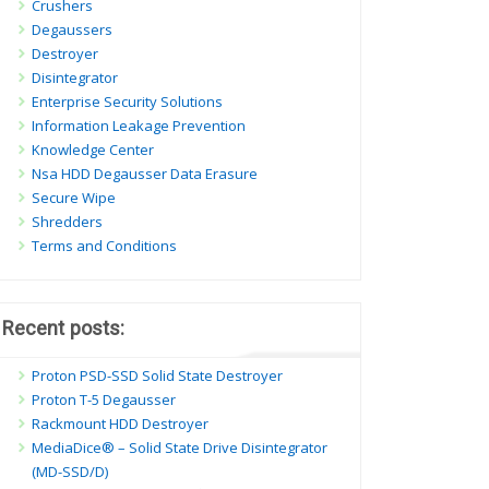
Crushers
Degaussers
Destroyer
Disintegrator
Enterprise Security Solutions
Information Leakage Prevention
Knowledge Center
Nsa HDD Degausser Data Erasure
Secure Wipe
Shredders
Terms and Conditions
Recent posts:
Proton PSD-SSD Solid State Destroyer
Proton T-5 Degausser
Rackmount HDD Destroyer
MediaDice® – Solid State Drive Disintegrator
(MD-SSD/D)