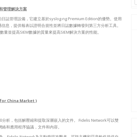
n
日誌收集和管理解決方案
d
的日誌管理設備，它建立基於syslog-ng Premium Edition的優勢。使用
敏感信息，提供報表以證明合規性並將日誌數據轉發到第三方分析工具。
少數量並提高SIEM數據的質量來提高SIEM解決方案的性能。
 for China Market )
包括解壓縮和提取深層嵌入的文件。 Fidelis Network可以雙
網絡和應用程序協議，文件和內容。
的行為，Fidelis Network為主動發現攻擊者，可疑主機和惡意軟件提供自