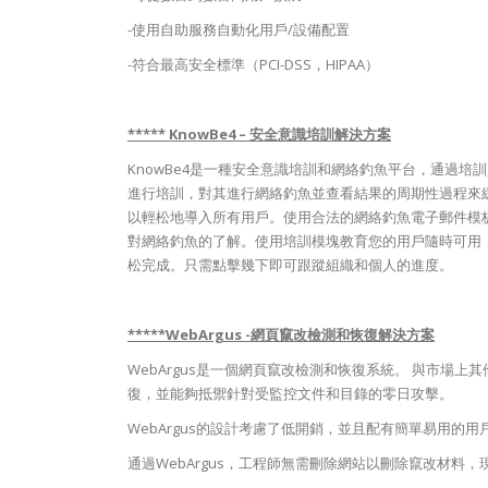
-使用自助服務自動化用戶/設備配置
-符合最高安全標準（PCI-DSS，HIPAA）
***** KnowBe4 – 安全意識培訓解決方案
KnowBe4是一種安全意識培訓和網絡釣魚平台，通過
進行培訓，對其進行網絡釣魚並查看結果的周期性過程來緩解社會工
以輕松地導入所有用戶。使用合法的網絡釣魚電子郵件模
對網絡釣魚的了解。使用培訓模塊教育您的用戶隨時可用
松完成。只需點擊幾下即可跟蹤組織和個人的進度。
*****WebArgus -網頁竄改檢測和恢復解決方案
WebArgus是一個網頁竄改檢測和恢復系統。 與市場上其
復，並能夠抵禦針對受監控文件和目錄的零日攻擊。
WebArgus的設計考慮了低開銷，並且配有簡單易用的
通過WebArgus，工程師無需刪除網站以刪除竄改材料