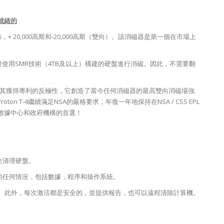
備就緒的
分佈，+ 20,000高斯和-20,000高斯（雙向）。該消磁器是第一個在市場上
能夠對使用SMR技術（4TB及以上）構建的硬盤進行消磁。因此，不需要翻
為其獲得專利的反極性，它創造了當今任何消磁器的最高雙向消磁場強
 T-4繼續滿足NSA的嚴格要求，年復一年地保持在NSA / CSS EPL
r是每個數據中心和政府機構的首選！
完全清理硬盤。
數據的任何情況，包括數據，程序和操作系統。
L4 +認證。此外，每次激活都是安全的，並提供報告，也可以遠程清除計算機。