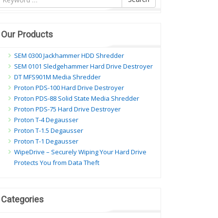
ội
ung
Our Products
SEM 0300 Jackhammer HDD Shredder
SEM 0101 Sledgehammer Hard Drive Destroyer
DT MFS901M Media Shredder
Proton PDS-100 Hard Drive Destroyer
Proton PDS-88 Solid State Media Shredder
Proton PDS-75 Hard Drive Destroyer
Proton T-4 Degausser
Proton T-1.5 Degausser
Proton T-1 Degausser
WipeDrive – Securely Wiping Your Hard Drive
Protects You from Data Theft
Categories