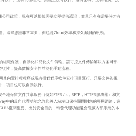
據公司政策，現在可以根據需要立即提供憑證，並且只有在需要時才有
。這些憑證非常重要，但也是Cloud效率和持久漏洞的瓶頸。
種規模的組織保護，自動化和簡化文件傳輸。該可控文件傳輸解決方案可部
遵從性，提高數據安全性並簡化手動流程。
，並使用其內置排程程序或現有排程程序軟件安排項目運行。只要文件監視
件，項目也可以自動執行。
中安全地保留文件共享服務（例如FTPS / s，SFTP，HTTPS服務器）和文
Gateway中的反向代理功能允許您將入站端口保持關閉到您的專用網絡，這
 27000和GLBA至關重要。出於安全目的，轉發代理功能還會隱藏內部系統的本