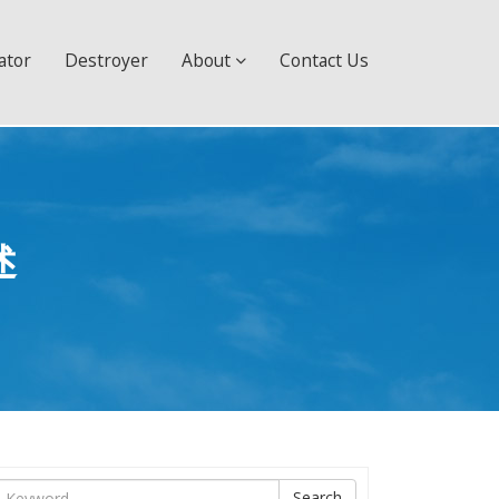
ator
Destroyer
About
Contact Us
述
ìm
Search