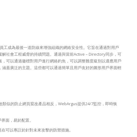
培訓員工成為最後一道防線來增強組織的網絡安全性。它旨在通過對用戶
程威脅的持續問題。通過與當前Active – Directory同步，可
板，可以通過徽標對用戶進行網絡釣魚，可以調整難度級別以適應用戶
，涵蓋廣泛的主題。這些都可以通過簡單且用戶友好的圖形用戶界面輕
他類似的防止網頁竄改產品相反，WebArgus提供24/7監控，即時恢
用戶界面，易於配置。
，現在可以專註於針對未來攻擊的防禦措施。