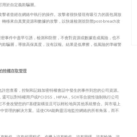
可用於自定義欺騙層。
攻擊者曾經在網絡中執行的操作。攻擊者很快發現有吸引力的面包屑放
移來自真實資源和數據的攻擊，以快速檢測並防禦post-breach攻
ach泄密事件中盡早引誘，檢測和防禦，不會對資源或數據造成風險，也不
的欺騙層，導致高保真度，沒有誤報。結果是低摩擦，低風險的準確警
安全性的特權存取管理
，允許您查看，控制和記錄加密特權會話中發生的事件到您的公司資源。
以對特權用戶或PCI DSS，HIPAA，SOX等合規性強制執行公司
不會改變您的IT基礎架構並且可以輕松地與其他系統整合。與市場上
而是集中管理的解決方案。這使CRA能夠靈活地監控網絡的所有角落，而不
務器上沒有軟件。沒有代理程式。桌機上沒有軟件。沒有密碼。沒有輪換。沒