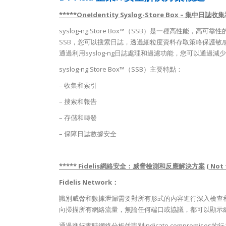
*****
OneIdentity Syslog-Store Box – 集中
syslog-ng Store Box™（SSB）是一種高性能，高可靠性
SSB，您可以搜索日誌，透過細粒度資料存取策略保護
通過利用syslog-ng日誌處理和過濾功能，您可以通過減
syslog-ng Store Box™（SSB）主要特點：
– 收集和索引
– 搜索和報告
– 存儲和轉發
– 保障日誌數據安全
***** Fidelis網絡安全：威脅檢測和反應解決方案
( Not
Fidelis Network：
識別威脅和數據泄漏需要對所有形式的內容進行深入檢查和分析，
向掃描所有網絡流量，無論任何端口或協議，都可以顯示
通過進行實時網絡分析並識別indicate compromises