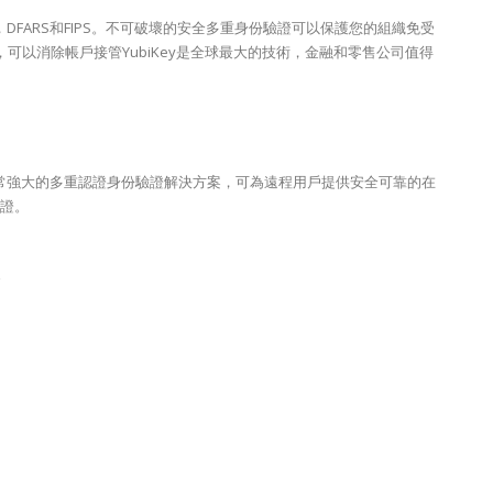
2，DFARS和FIPS。不可破壞的安全多重身份驗證可以保護您的組織免受
可以消除帳戶接管YubiKey是全球最大的技術，金融和零售公司值得
一個非常強大的多重認證身份驗證解決方案，可為遠程用戶提供安全可靠的在
認證。
案